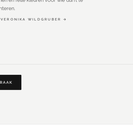
nteren.
K
VERONIKA WILDGRUBER
→
PRAAK