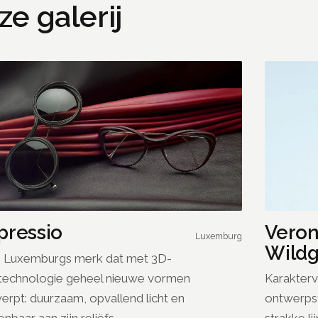
e galerij
Veron
pressio
Luxemburg
Wildg
 Luxemburgs merk dat met 3D-
Karakterv
ttechnologie geheel nieuwe vormen
ontwerpst
erpt: duurzaam, opvallend licht en
strakke li
nbaar aan zijn reliëfs.