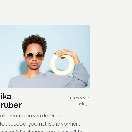
ika
Duitsland /
ruber
Frankrijk
olle monturen van de Duitse
er: speelse, geometrische vormen,
jnen en felle kleuren voor wie durft te