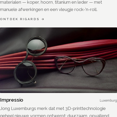
materialen — koper, hoorn, titanium en leder — met
manuele afwerkingen en een vleugje rock-'n-roll.
ONTDEK
RIGARDS
→
Impressio
Luxemburg
Jong Luxemburgs merk dat met 3D-printtechnologie
geheel nieuwe vormen ontwerpt: duurzaam, opvallend