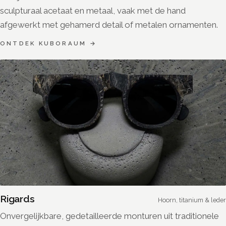
sculpturaal acetaat en metaal, vaak met de hand
afgewerkt met gehamerd detail of metalen ornamenten.
ONTDEK
KUBORAUM
→
Rigards
Hoorn, titanium & leder
Onvergelijkbare, gedetailleerde monturen uit traditionele